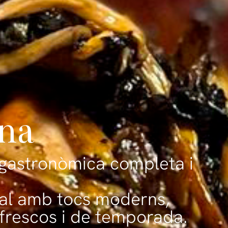
ina
 gastronòmica completa i
nal amb tocs moderns,
frescos i de temporada.