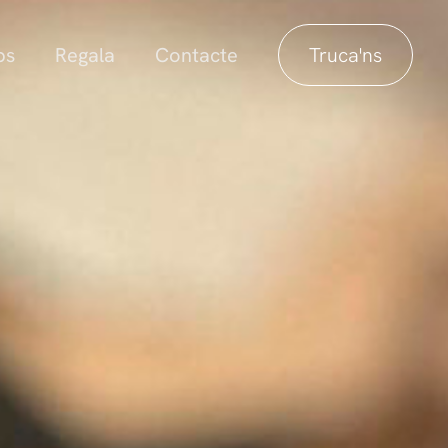
ps
Regala
Contacte
Truca'ns