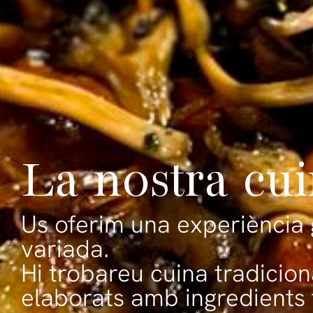
La nostra cu
Us oferim una experiència
variada.
Hi trobareu cuina tradicio
elaborats amb ingredients 