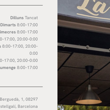
Dilluns
Tancat
Dimarts
8:00–17:00
imecres
8:00–17:00
0–17:00, 20:00–0:00
s
8:00–17:00, 20:00–
0:00
0–17:00, 20:00–0:00
iumenge
8:00–17:00
 Berguedà, 1, 08297
stellgalí, Barcelona