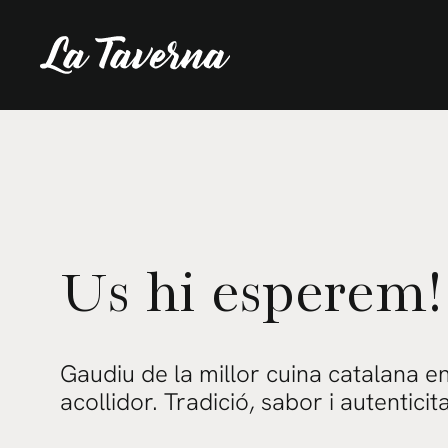
Vés
al
contingut
Us hi esperem!
Gaudiu de la millor cuina catalana e
acollidor. Tradició, sabor i autenticit