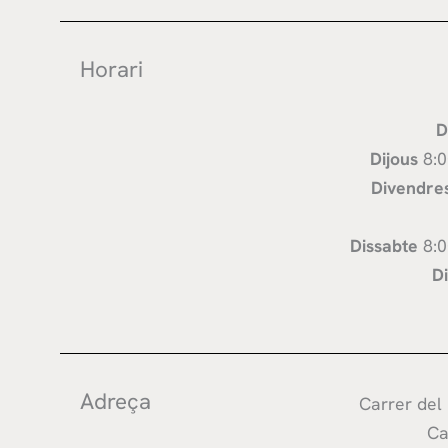
Horari
D
Dijous
8:0
Divendre
Dissabte
8:0
D
Adreça
Carrer del
Ca